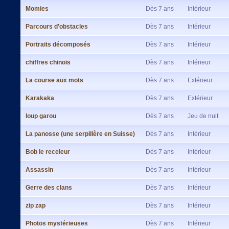
Momies
Dès 7 ans
Intérieur
Parcours d’obstacles
Dès 7 ans
Intérieur
Portraits décomposés
Dès 7 ans
Intérieur
chiffres chinois
Dès 7 ans
Intérieur
La course aux mots
Dès 7 ans
Extérieur
Karakaka
Dès 7 ans
Extérieur
loup garou
Dès 7 ans
Jeu de nuit
La panosse (une serpillère en Suisse)
Dès 7 ans
Intérieur
Bob le receleur
Dès 7 ans
Intérieur
Assassin
Dès 7 ans
Intérieur
Gerre des clans
Dès 7 ans
Intérieur
zip zap
Dès 7 ans
Intérieur
Photos mystérieuses
Dès 7 ans
Intérieur