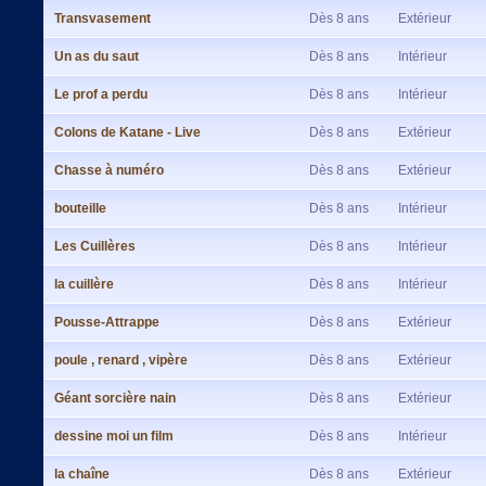
Transvasement
Dès 8 ans
Extérieur
Un as du saut
Dès 8 ans
Intérieur
Le prof a perdu
Dès 8 ans
Intérieur
Colons de Katane - Live
Dès 8 ans
Extérieur
Chasse à numéro
Dès 8 ans
Extérieur
bouteille
Dès 8 ans
Intérieur
Les Cuillères
Dès 8 ans
Intérieur
la cuillère
Dès 8 ans
Intérieur
Pousse-Attrappe
Dès 8 ans
Extérieur
poule , renard , vipère
Dès 8 ans
Extérieur
Géant sorcière nain
Dès 8 ans
Extérieur
dessine moi un film
Dès 8 ans
Intérieur
la chaîne
Dès 8 ans
Extérieur