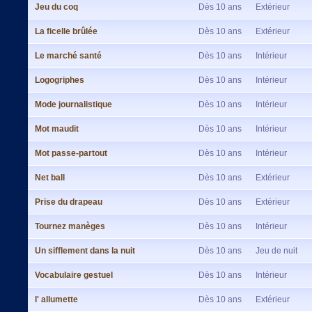
Jeu du coq
Dès 10 ans
Extérieur
La ficelle brûlée
Dès 10 ans
Extérieur
Le marché santé
Dès 10 ans
Intérieur
Logogriphes
Dès 10 ans
Intérieur
Mode journalistique
Dès 10 ans
Intérieur
Mot maudit
Dès 10 ans
Intérieur
Mot passe-partout
Dès 10 ans
Intérieur
Net ball
Dès 10 ans
Extérieur
Prise du drapeau
Dès 10 ans
Extérieur
Tournez manèges
Dès 10 ans
Intérieur
Un sifflement dans la nuit
Dès 10 ans
Jeu de nuit
Vocabulaire gestuel
Dès 10 ans
Intérieur
l' allumette
Dès 10 ans
Extérieur