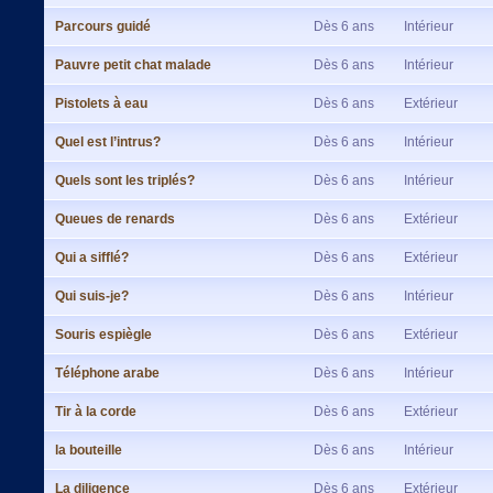
Parcours guidé
Dès 6 ans
Intérieur
Pauvre petit chat malade
Dès 6 ans
Intérieur
Pistolets à eau
Dès 6 ans
Extérieur
Quel est l’intrus?
Dès 6 ans
Intérieur
Quels sont les triplés?
Dès 6 ans
Intérieur
Queues de renards
Dès 6 ans
Extérieur
Qui a sifflé?
Dès 6 ans
Extérieur
Qui suis-je?
Dès 6 ans
Intérieur
Souris espiègle
Dès 6 ans
Extérieur
Téléphone arabe
Dès 6 ans
Intérieur
Tir à la corde
Dès 6 ans
Extérieur
la bouteille
Dès 6 ans
Intérieur
La diligence
Dès 6 ans
Extérieur