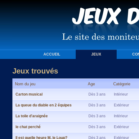
ACCUEIL
JEUX
CO
Jeux trouvés
Nom du jeu
Age
Catégorie
Carton musical
Dès 3 ans
Intérieur
La queue du diable en 2 équipes
Dès 3 ans
Extérieur
La toile d'araignée
Dès 3 ans
Intérieur
le chat perché
Dès 3 ans
Extérieur
Il est quelle heure M. le Loup?
Dès 3 ans
Extérieur