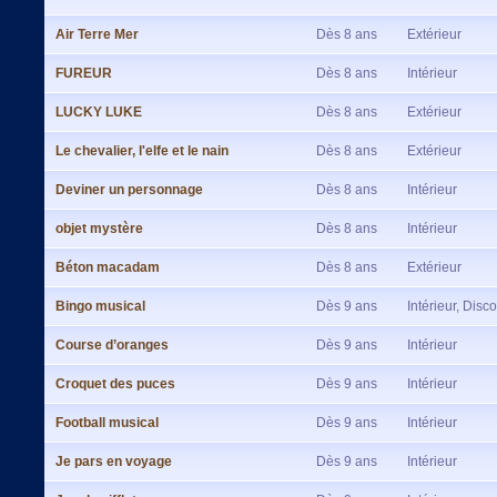
Air Terre Mer
Dès 8 ans
Extérieur
FUREUR
Dès 8 ans
Intérieur
LUCKY LUKE
Dès 8 ans
Extérieur
Le chevalier, l'elfe et le nain
Dès 8 ans
Extérieur
Deviner un personnage
Dès 8 ans
Intérieur
objet mystère
Dès 8 ans
Intérieur
Béton macadam
Dès 8 ans
Extérieur
Bingo musical
Dès 9 ans
Intérieur, Disco
Course d’oranges
Dès 9 ans
Intérieur
Croquet des puces
Dès 9 ans
Intérieur
Football musical
Dès 9 ans
Intérieur
Je pars en voyage
Dès 9 ans
Intérieur