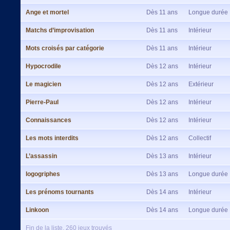
Ange et mortel
Dès 11 ans
Longue durée
Matchs d’improvisation
Dès 11 ans
Intérieur
Mots croisés par catégorie
Dès 11 ans
Intérieur
Hypocrodile
Dès 12 ans
Intérieur
Le magicien
Dès 12 ans
Extérieur
Pierre-Paul
Dès 12 ans
Intérieur
Connaissances
Dès 12 ans
Intérieur
Les mots interdits
Dès 12 ans
Collectif
L’assassin
Dès 13 ans
Intérieur
logogriphes
Dès 13 ans
Longue durée
Les prénoms tournants
Dès 14 ans
Intérieur
Linkoon
Dès 14 ans
Longue durée
Fin de la liste, 260 jeux trouvés