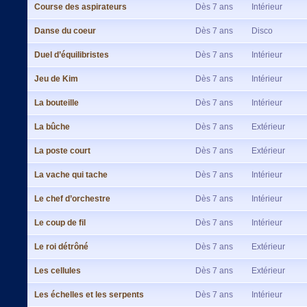
Course des aspirateurs
Dès 7 ans
Intérieur
Danse du coeur
Dès 7 ans
Disco
Duel d’équilibristes
Dès 7 ans
Intérieur
Jeu de Kim
Dès 7 ans
Intérieur
La bouteille
Dès 7 ans
Intérieur
La bûche
Dès 7 ans
Extérieur
La poste court
Dès 7 ans
Extérieur
La vache qui tache
Dès 7 ans
Intérieur
Le chef d’orchestre
Dès 7 ans
Intérieur
Le coup de fil
Dès 7 ans
Intérieur
Le roi détrôné
Dès 7 ans
Extérieur
Les cellules
Dès 7 ans
Extérieur
Les échelles et les serpents
Dès 7 ans
Intérieur