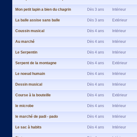
Mon petit lapin a bien du chagrin
Dès 3 ans
Intérieur
La balle assise sans balle
Dès 3 ans
Extérieur
Coussin musical
Dès 4 ans
Intérieur
Au marché
Dès 4 ans
Intérieur
Le Serpentin
Dès 4 ans
Intérieur
Serpent de la montagne
Dès 4 ans
Extérieur
Le noeud humain
Dès 4 ans
Intérieur
Dessin musical
Dès 4 ans
Intérieur
Course à la bouteille
Dès 4 ans
Extérieur
le microbe
Dès 4 ans
Intérieur
le marché de padi - pado
Dès 4 ans
Intérieur
Le sac à habits
Dès 4 ans
Intérieur