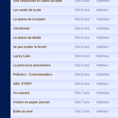
Une chaussure et l'autre au bout
Dès 6 ans
Extérieur
Les oeufs de la pie
Dès 6 ans
Intérieur
La queue du scorpion
Dès 6 ans
Extérieur
chichinette
Dès 6 ans
Extérieur
La queue du diable
Dès 6 ans
Extérieur
ne pas avaler la ficele!
Dès 6 ans
Intérieur
Lucky Luke
Dès 6 ans
Extérieur
La princesse prisonnière
Dès 6 ans
Intérieur
Policiers - Contrebandiers
Dès 6 ans
Extérieur
ABC STORY
Dès 6 ans
Intérieur
Au suivant
Dès 7 ans
Extérieur
Avions en papier journal
Dès 7 ans
Extérieur
Balle au vent
Dès 7 ans
Intérieur