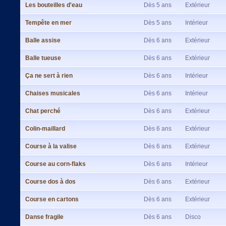
Les bouteilles d'eau
Dès 5 ans
Extérieur
Tempête en mer
Dès 5 ans
Intérieur
Balle assise
Dès 6 ans
Extérieur
Balle tueuse
Dès 6 ans
Extérieur
Ça ne sert à rien
Dès 6 ans
Intérieur
Chaises musicales
Dès 6 ans
Intérieur
Chat perché
Dès 6 ans
Extérieur
Colin-maillard
Dès 6 ans
Extérieur
Course à la valise
Dès 6 ans
Extérieur
Course au corn-flaks
Dès 6 ans
Intérieur
Course dos à dos
Dès 6 ans
Extérieur
Course en cartons
Dès 6 ans
Extérieur
Danse fragile
Dès 6 ans
Disco