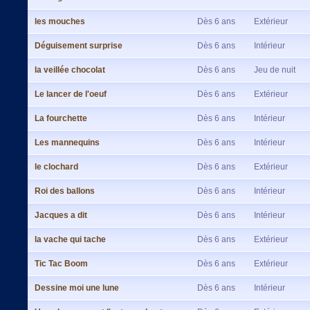
les mouches
Dès 6 ans
Extérieur
Déguisement surprise
Dès 6 ans
Intérieur
la veillée chocolat
Dès 6 ans
Jeu de nuit
Le lancer de l'oeuf
Dès 6 ans
Extérieur
La fourchette
Dès 6 ans
Intérieur
Les mannequins
Dès 6 ans
Intérieur
le clochard
Dès 6 ans
Extérieur
Roi des ballons
Dès 6 ans
Intérieur
Jacques a dit
Dès 6 ans
Intérieur
la vache qui tache
Dès 6 ans
Extérieur
Tic Tac Boom
Dès 6 ans
Extérieur
Dessine moi une lune
Dès 6 ans
Intérieur