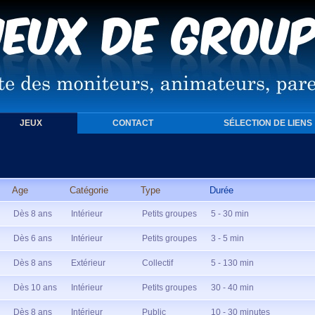
JEUX
CONTACT
SÉLECTION DE LIENS
Age
Catégorie
Type
Durée
Dès 8 ans
Intérieur
Petits groupes
5 - 30 min
Dès 6 ans
Intérieur
Petits groupes
3 - 5 min
Dès 8 ans
Extérieur
Collectif
5 - 130 min
Dès 10 ans
Intérieur
Petits groupes
30 - 40 min
Dès 8 ans
Intérieur
Public
10 - 30 minutes