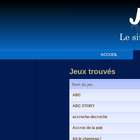
ACCUEIL
Jeux trouvés
Nom du jeu
ABC
ABC STORY
accroche-decroche
Accros de la pub
Ah le chameau !